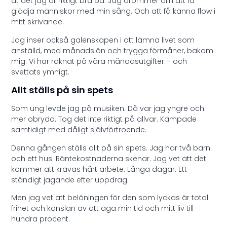
åt det jag är riktigt bra på. Jag drömmer om att få
glädja människor med min sång. Och att få känna flow i
mitt skrivande.
Jag inser också galenskapen i att lämna livet som
anställd, med månadslön och trygga förmåner, bakom
mig. Vi har räknat på våra månadsutgifter – och
svettats ymnigt.
Allt ställs på sin spets
Som ung levde jag på musiken. Då var jag yngre och
mer obrydd. Tog det inte riktigt på allvar. Kämpade
samtidigt med dåligt självförtroende.
Denna gången ställs allt på sin spets. Jag har två barn
och ett hus. Räntekostnaderna skenar. Jag vet att det
kommer att krävas hårt arbete. Långa dagar. Ett
ständigt jagande efter uppdrag.
Men jag vet att belöningen för den som lyckas är total
frihet och känslan av att äga min tid och mitt liv till
hundra procent.