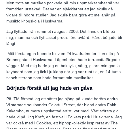
Men trots att musiken pockade på min uppmärksamhet så var
framtiden utstakad. Det var en självklarhet att jag skulle gå
vidare till högre studier. Jag skulle bara göra ett mellanår på
musikfolkhögskola i Huskvarna.
Jag flyttade från rummet i augusti 2006. Det finns en bild på
mig, mamma och flyttlasset precis före avfärd. Håret började bli
långt.
Mitt första egna boende blev en 24 kvadratmeter liten etta på
Brunnsgatan i Huskvarna. Lägenheten hade terracottafärgade
väggar. Med mig hade jag en bokhylla, säng, gitarr, min gamla
keyboard som jag fick i julklapp när jag var runt tio, en 14-tums
tv och stereon som hade format min musikalitet.
Började förstå att jag hade en gåva
På ITM förstod jag att sättet jag sjöng på kunde beröra andra.
Vi startade soulbandet Colorful Street, där bland andra Faith
Kakembo, numera uppskattad artist, var med. Vårt största gig
hade vi på Ung Kraft, en festival i Folkets park i Huskvarna. Jag
var också med i Cookies, ett hiphopkollektiv inspirerat av The
Roots, som en av tre sångare. Det var en fin tid med mycket