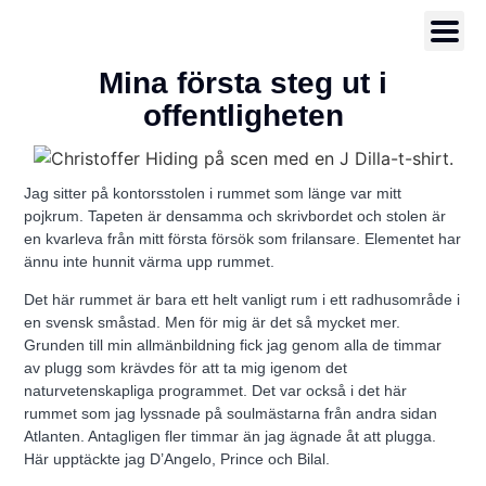
Mina första steg ut i
offentligheten
Jag sitter på kontorsstolen i rummet som länge var mitt
pojkrum. Tapeten är densamma och skrivbordet och stolen är
en kvarleva från mitt första försök som frilansare. Elementet har
ännu inte hunnit värma upp rummet.
Det här rummet är bara ett helt vanligt rum i ett radhusområde i
en svensk småstad. Men för mig är det så mycket mer.
Grunden till min allmänbildning fick jag genom alla de timmar
av plugg som krävdes för att ta mig igenom det
naturvetenskapliga programmet. Det var också i det här
rummet som jag lyssnade på soulmästarna från andra sidan
Atlanten. Antagligen fler timmar än jag ägnade åt att plugga.
Här upptäckte jag D’Angelo, Prince och Bilal.