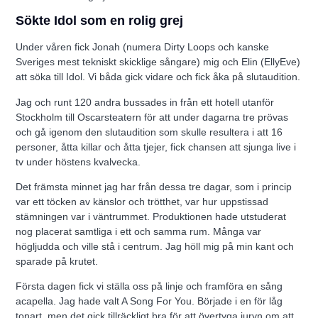
Sökte Idol som en rolig grej
Under våren fick Jonah (numera Dirty Loops och kanske
Sveriges mest tekniskt skicklige sångare) mig och Elin (EllyEve)
att söka till Idol. Vi båda gick vidare och fick åka på slutaudition.
Jag och runt 120 andra bussades in från ett hotell utanför
Stockholm till Oscarsteatern för att under dagarna tre prövas
och gå igenom den slutaudition som skulle resultera i att 16
personer, åtta killar och åtta tjejer, fick chansen att sjunga live i
tv under höstens kvalvecka.
Det främsta minnet jag har från dessa tre dagar, som i princip
var ett töcken av känslor och trötthet, var hur uppstissad
stämningen var i väntrummet. Produktionen hade utstuderat
nog placerat samtliga i ett och samma rum. Många var
högljudda och ville stå i centrum. Jag höll mig på min kant och
sparade på krutet.
Första dagen fick vi ställa oss på linje och framföra en sång
acapella. Jag hade valt A Song For You. Började i en för låg
tonart, men det gick tillräckligt bra för att övertyga juryn om att