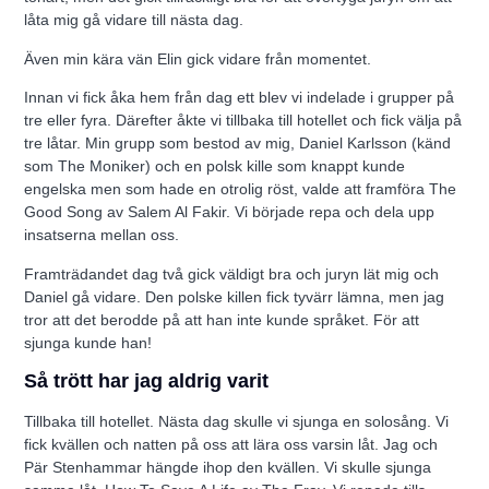
låta mig gå vidare till nästa dag.
Även min kära vän Elin gick vidare från momentet.
Innan vi fick åka hem från dag ett blev vi indelade i grupper på
tre eller fyra. Därefter åkte vi tillbaka till hotellet och fick välja på
tre låtar. Min grupp som bestod av mig, Daniel Karlsson (känd
som The Moniker) och en polsk kille som knappt kunde
engelska men som hade en otrolig röst, valde att framföra The
Good Song av Salem Al Fakir. Vi började repa och dela upp
insatserna mellan oss.
Framträdandet dag två gick väldigt bra och juryn lät mig och
Daniel gå vidare. Den polske killen fick tyvärr lämna, men jag
tror att det berodde på att han inte kunde språket. För att
sjunga kunde han!
Så trött har jag aldrig varit
Tillbaka till hotellet. Nästa dag skulle vi sjunga en solosång. Vi
fick kvällen och natten på oss att lära oss varsin låt. Jag och
Pär Stenhammar hängde ihop den kvällen. Vi skulle sjunga