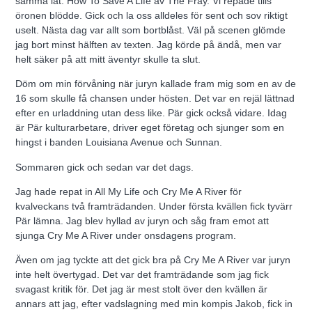
samma låt. How To Save A Life av The Fray. Vi repade tills
öronen blödde. Gick och la oss alldeles för sent och sov riktigt
uselt. Nästa dag var allt som bortblåst. Väl på scenen glömde
jag bort minst hälften av texten. Jag körde på ändå, men var
helt säker på att mitt äventyr skulle ta slut.
Döm om min förvåning när juryn kallade fram mig som en av de
16 som skulle få chansen under hösten. Det var en rejäl lättnad
efter en urladdning utan dess like. Pär gick också vidare. Idag
är Pär kulturarbetare, driver eget företag och sjunger som en
hingst i banden Louisiana Avenue och Sunnan.
Sommaren gick och sedan var det dags.
Jag hade repat in All My Life och Cry Me A River för
kvalveckans två framträdanden. Under första kvällen fick tyvärr
Pär lämna. Jag blev hyllad av juryn och såg fram emot att
sjunga Cry Me A River under onsdagens program.
Även om jag tyckte att det gick bra på Cry Me A River var juryn
inte helt övertygad. Det var det framträdande som jag fick
svagast kritik för. Det jag är mest stolt över den kvällen är
annars att jag, efter vadslagning med min kompis Jakob, fick in