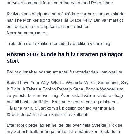
uttrycket comme il faut under intervjun med Peter Jihde.
Kvalveckans höjdpunkt som åskådare var hur studion kokade
när The Moniker sjöng Mikas låt Grace Kelly. Det var mäktigt
och början på en lång karriär som artist för
Norrahammarssonen.
Trots den svala kritiken röstade tv-publiken vidare mig.
Hösten 2007 kunde ha blivit starten på något
stort
För mig innebar hösten ett antal framträdanden i nationell tv.
Baby I Love Your Way, What a Wnderful World, Something, Say
It Right, It Takes a Fool to Remain Sane, Boogie Wonderland.
Juryn öste beröm över mig. Även sista kvällen. Clabbe utsåg
mig till bäst i startfältet. En timme senare var jag utslagen.
Tårarna rann. Slutet kom så plötsligt och jag var inte alls
förberedd på hur stora känslorna skulle bli.
Efter Idol gjorde jag en hel del gig över hela Sverige. Fick se
mycket och träffa många fantastiska människor. Spelade in