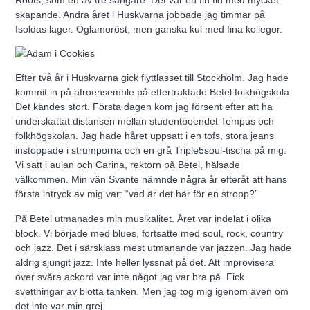
skapande. Andra året i Huskvarna jobbade jag timmar på
Isoldas lager. Oglamoröst, men ganska kul med fina kollegor.
Efter två år i Huskvarna gick flyttlasset till Stockholm. Jag hade
kommit in på afroensemble på eftertraktade Betel folkhögskola.
Det kändes stort. Första dagen kom jag försent efter att ha
underskattat distansen mellan studentboendet Tempus och
folkhögskolan. Jag hade håret uppsatt i en tofs, stora jeans
instoppade i strumporna och en grå Triple5soul-tischa på mig.
Vi satt i aulan och Carina, rektorn på Betel, hälsade
välkommen. Min vän Svante nämnde några år efteråt att hans
första intryck av mig var: “vad är det här för en stropp?”
På Betel utmanades min musikalitet. Året var indelat i olika
block. Vi började med blues, fortsatte med soul, rock, country
och jazz. Det i särsklass mest utmanande var jazzen. Jag hade
aldrig sjungit jazz. Inte heller lyssnat på det. Att improvisera
över svåra ackord var inte något jag var bra på. Fick
svettningar av blotta tanken. Men jag tog mig igenom även om
det inte var min grej.